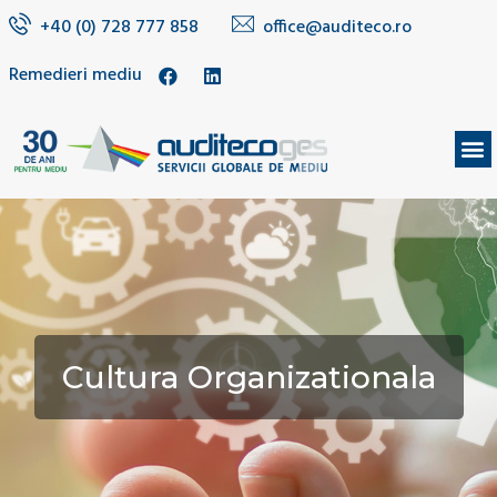
+40 (0) 728 777 858
office@auditeco.ro
Remedieri mediu
DESPRE NOI
Cultura Organizationala