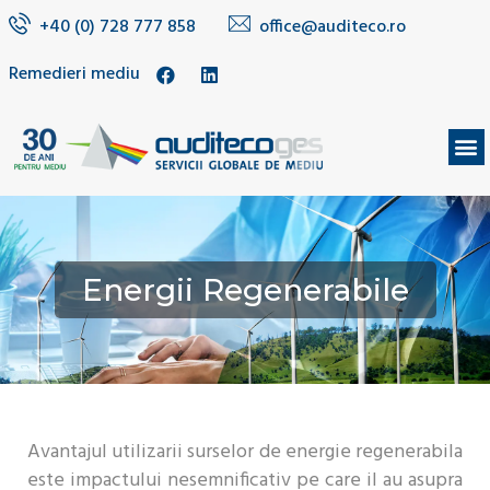
+40 (0) 728 777 858
office@auditeco.ro
Remedieri mediu
DESPRE NOI
Energii Regenerabile
Avantajul utilizarii surselor de energie regenerabila
este impactului nesemnificativ pe care il au asupra