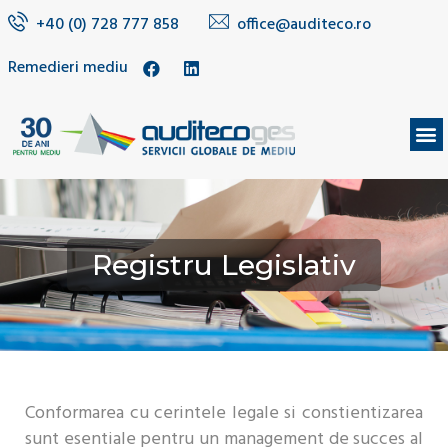
+40 (0) 728 777 858
office@auditeco.ro
Remedieri mediu
DESPRE NOI
Registru Legislativ
Conformarea cu cerintele legale si constientizarea
sunt esentiale pentru un management de succes al