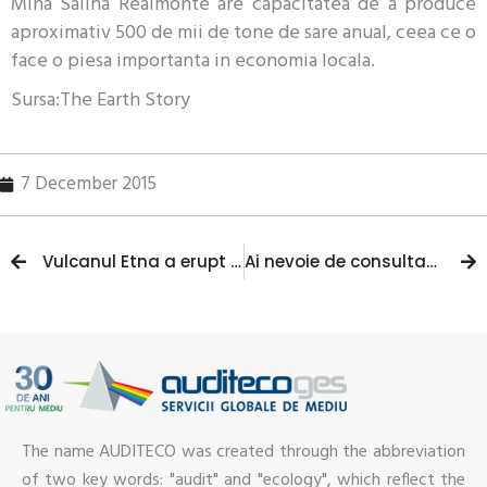
Mina Salina Realmonte are capacitatea de a produce
aproximativ 500 de mii de tone de sare anual, ceea ce o
face o piesa importanta in economia locala.
Sursa:The Earth Story
7 December 2015
Vulcanul Etna a erupt din nou. Cum arata cel mai mare spectacol de foc din ultimii ani
Ai nevoie de consultanta de mediu? Auditeco este solutia optima!
The name AUDITECO was created through the abbreviation
of two key words: "audit" and "ecology", which reflect the