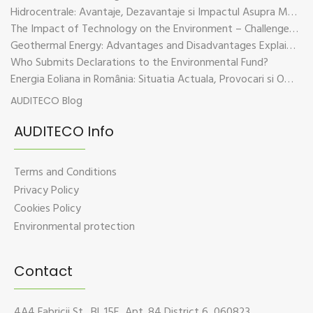
Hidrocentrale: Avantaje, Dezavantaje si Impactul Asupra Mediului
The Impact of Technology on the Environment – Challenges and Sustainable Solutions
Geothermal Energy: Advantages and Disadvantages Explained in Plain Language
Who Submits Declarations to the Environmental Fund?
Energia Eoliana in România: Situatia Actuala, Provocari si Oportunitati
AUDITECO Blog
AUDITECO Info
Terms and Conditions
Privacy Policy
Cookies Policy
Environmental protection
Contact
4A4 Fabricii St., Bl. 15E, Apt. 84 District 6, 060823