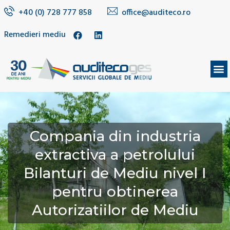
+40 (0) 728 777 858
office@auditeco.ro
Remedieri mediu
DESPRE NOI
Compania din industria
extractiva a petrolului
Bilanturi de Mediu nivel I
pentru obtinerea
Autorizatiilor de Mediu