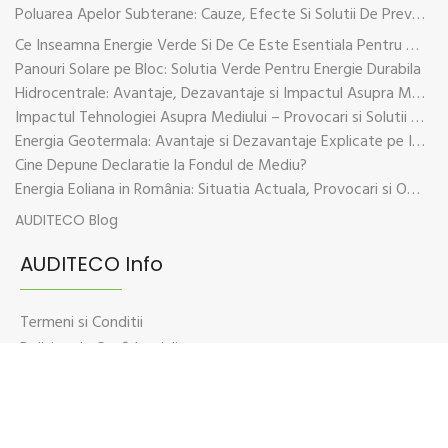
Poluarea Apelor Subterane: Cauze, Efecte Si Solutii De Prevenire
Ce Inseamna Energie Verde Si De Ce Este Esentiala Pentru Viitorul Planetei
Panouri Solare pe Bloc: Solutia Verde Pentru Energie Durabila
Hidrocentrale: Avantaje, Dezavantaje si Impactul Asupra Mediului
Impactul Tehnologiei Asupra Mediului – Provocari si Solutii Sustenabile
Energia Geotermala: Avantaje si Dezavantaje Explicate pe Intelesul Tuturor
Cine Depune Declaratie la Fondul de Mediu?
Energia Eoliana in România: Situatia Actuala, Provocari si Oportunitati
AUDITECO Blog
AUDITECO Info
Termeni si Conditii
Politica de Confidentialitate
Politica Cookie
Protectia mediului