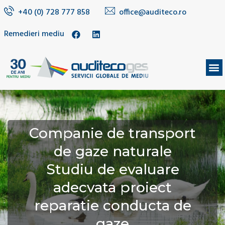
+40 (0) 728 777 858
office@auditeco.ro
Remedieri mediu
DESPRE NOI
Companie de transport
de gaze naturale
Studiu de evaluare
adecvata proiect
reparatie conducta de
gaze