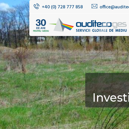
+40 (0) 728 777 858
office@audite
Invest