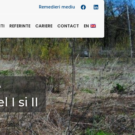
Remedieri mediu
NTI
REFERINTE
CARIERE
CONTACT
EN
e
I si II