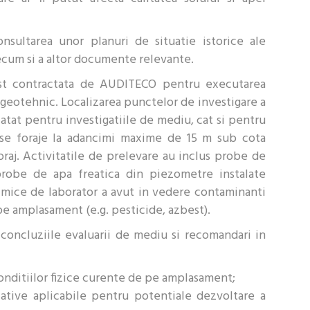
nsultarea unor planuri de situatie istorice ale
ecum si a altor documente relevante.
ost contractata de AUDITECO pentru executarea
ui geotehnic. Localizarea punctelor de investigare a
ta atat pentru investigatiile de mediu, cat si pentru
se foraje la adancimi maxime de 15 m sub cota
oraj. Activitatile de prelevare au inclus probe de
probe de apa freatica din piezometre instalate
himice de laborator a avut in vedere contaminanti
 pe amplasament (e.g. pesticide, azbest).
 concluziile evaluarii de mediu si recomandari in
onditiilor fizice curente de pe amplasament;
slative aplicabile pentru potentiale dezvoltare a