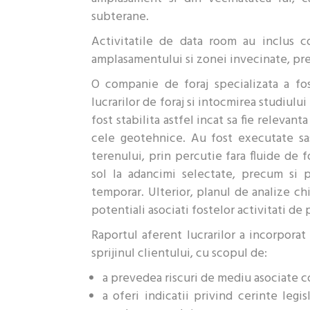
subterane.
Activitatile de data room au inclus co
amplasamentului si zonei invecinate, pr
O companie de foraj specializata a f
lucrarilor de foraj si intocmirea studiul
fost stabilita astfel incat sa fie relevan
cele geotehnice. Au fost executate sa
terenului, prin percutie fara fluide de f
sol la adancimi selectate, precum si 
temporar. Ulterior, planul de analize c
potentiali asociati fostelor activitati de
Raportul aferent lucrarilor a incorporat
sprijinul clientului, cu scopul de:
a prevedea riscuri de mediu asociate c
a oferi indicatii privind cerinte legi