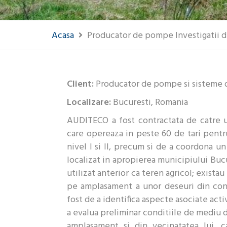
Acasa
Producator de pompe Investigatii de 
Client:
Producator de pompe si sisteme
Localizare:
Bucuresti, Romania
AUDITECO a fost contractata de catre
care opereaza in peste 60 de tari pentr
nivel I si II, precum si de a coordona 
localizat in apropierea municipiului Bucu
utilizat anterior ca teren agricol; exista
pe amplasament a unor deseuri din cons
fost de a identifica aspecte asociate act
a evalua preliminar conditiile de mediu d
amplasament si din vecinatatea lui, ca