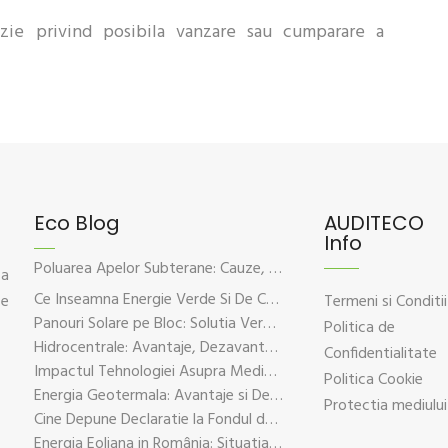
zie privind posibila vanzare sau cumparare a
Eco Blog
AUDITECO
Info
Poluarea Apelor Subterane: Cauze, Efecte Si Solutii De Prevenire
 a
Ce Inseamna Energie Verde Si De Ce Este Esentiala Pentru Viitorul Planetei
ce
Termeni si Conditii
Panouri Solare pe Bloc: Solutia Verde Pentru Energie Durabila
Politica de
Hidrocentrale: Avantaje, Dezavantaje si Impactul Asupra Mediului
Confidentialitate
Impactul Tehnologiei Asupra Mediului – Provocari si Solutii Sustenabile
Politica Cookie
Energia Geotermala: Avantaje si Dezavantaje Explicate pe Intelesul Tuturor
Protectia mediului
Cine Depune Declaratie la Fondul de Mediu?
Energia Eoliana in România: Situatia Actuala, Provocari si Oportunitati