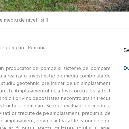
mediu de nivel I si II
 de pompare, Romania
Se
Du
 un producator de pompe si sisteme de pompare
u a realiza o investigatie de mediu combinata de
un studiu geotehnic preliminar pe un amplasament
resti. Amplasamentul nu a fost construit si a fost
u indicii privind depozitarea necontrolata in trecut
tructii si demolari. Scopul evaluarii de mediu a
ivitatilor trecute de pe amplasament, precum si de
e amplasament, privind activitatile istorice de pe
re ar fi putut afecta calitatea solului si apei