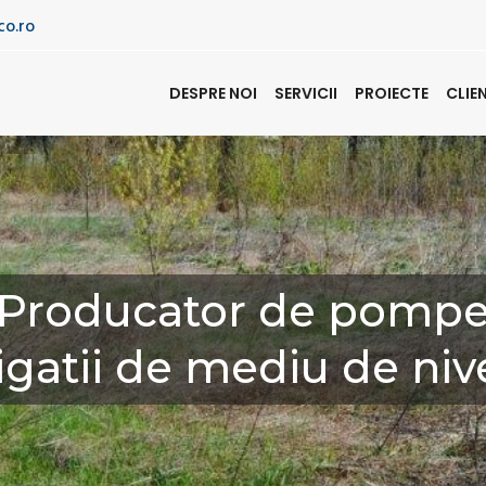
co.ro
DESPRE NOI
SERVICII
PROIECTE
CLIE
Producator de pomp
igatii de mediu de nivel 