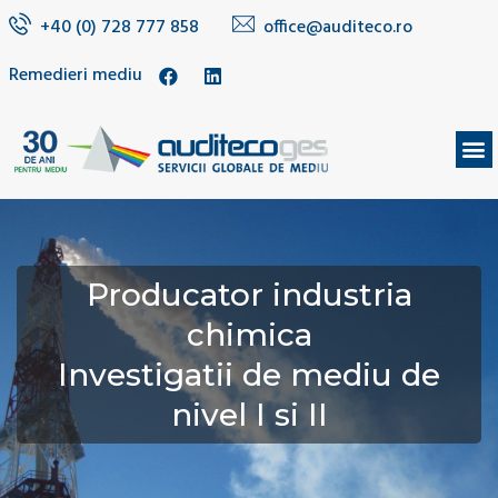
+40 (0) 728 777 858
office@auditeco.ro
Remedieri mediu
DESPRE NOI
Producator industria
chimica
Investigatii de mediu de
nivel I si II