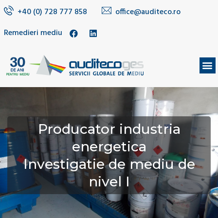
+40 (0) 728 777 858
office@auditeco.ro
Remedieri mediu
DESPRE NOI
Producator industria
energetica
Investigatie de mediu de
nivel I