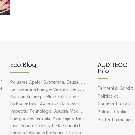
Eco Blog
AUDITECO
Info
 a
Poluarea Apelor Subterane: Cauze, Efecte Si Solutii De Prevenire
ce
Termeni si Conditii
Ce Inseamna Energie Verde Si De Ce Este Esentiala Pentru Viitorul Planetei
Politica de
Panouri Solare pe Bloc: Solutia Verde Pentru Energie Durabila
Hidrocentrale: Avantaje, Dezavantaje si Impactul Asupra Mediului
Confidentialitate
Impactul Tehnologiei Asupra Mediului – Provocari si Solutii Sustenabile
Politica Cookie
Energia Geotermala: Avantaje si Dezavantaje Explicate pe Intelesul Tuturor
Protectia mediului
Cine Depune Declaratie la Fondul de Mediu?
Energia Eoliana in România: Situatia Actuala, Provocari si Oportunitati