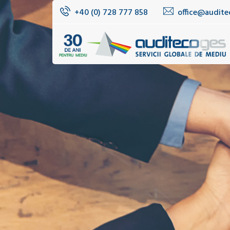
+40 (0) 728 777 858
office@audite