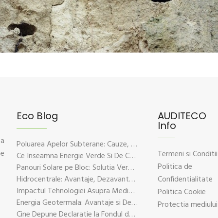
Eco Blog
AUDITECO
Info
 a
Poluarea Apelor Subterane: Cauze, Efecte Si Solutii De Prevenire
ce
Termeni si Conditii
Ce Inseamna Energie Verde Si De Ce Este Esentiala Pentru Viitorul Planetei
Politica de
Panouri Solare pe Bloc: Solutia Verde Pentru Energie Durabila
Hidrocentrale: Avantaje, Dezavantaje si Impactul Asupra Mediului
Confidentialitate
Impactul Tehnologiei Asupra Mediului – Provocari si Solutii Sustenabile
Politica Cookie
Energia Geotermala: Avantaje si Dezavantaje Explicate pe Intelesul Tuturor
Protectia mediului
Cine Depune Declaratie la Fondul de Mediu?