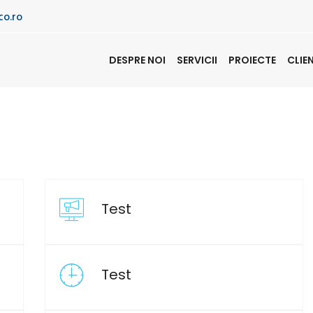
co.ro
DESPRE NOI
SERVICII
PROIECTE
CLIE
Test
Test