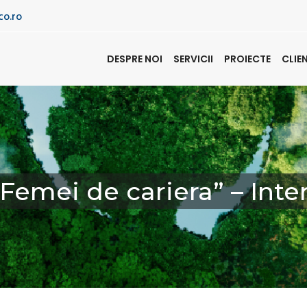
co.ro
DESPRE NOI
SERVICII
PROIECTE
CLIE
„Femei de cariera” – In