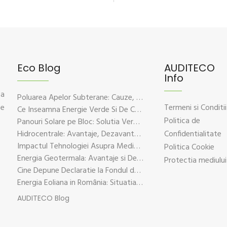
Eco Blog
AUDITECO
Info
 a
Poluarea Apelor Subterane: Cauze, Efecte Si Solutii De Prevenire
ce
Termeni si Conditii
Ce Inseamna Energie Verde Si De Ce Este Esentiala Pentru Viitorul Planetei
Politica de
Panouri Solare pe Bloc: Solutia Verde Pentru Energie Durabila
Hidrocentrale: Avantaje, Dezavantaje si Impactul Asupra Mediului
Confidentialitate
Impactul Tehnologiei Asupra Mediului – Provocari si Solutii Sustenabile
Politica Cookie
Energia Geotermala: Avantaje si Dezavantaje Explicate pe Intelesul Tuturor
Protectia mediului
Cine Depune Declaratie la Fondul de Mediu?
Energia Eoliana in România: Situatia Actuala, Provocari si Oportunitati
AUDITECO Blog