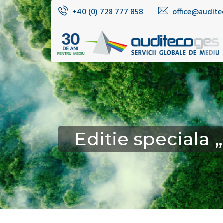
+40 (0) 728 777 858
office@audite
Editie speciala 