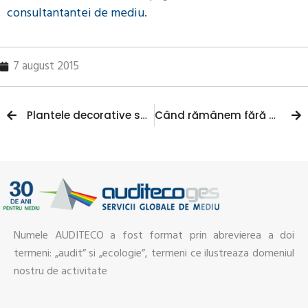
consultantantei de mediu.
7 august 2015
Plantele decorative sunt excelente pentru sanatatea angajatilor
Când rămânem fără gheţari pe Everest?
Numele AUDITECO a fost format prin abrevierea a doi
termeni: „audit” si „ecologie”, termeni ce ilustreaza domeniul
nostru de activitate