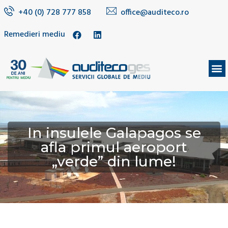
+40 (0) 728 777 858
office@auditeco.ro
Remedieri mediu
DESPRE NOI
In insulele Galapagos se
afla primul aeroport
„verde” din lume!