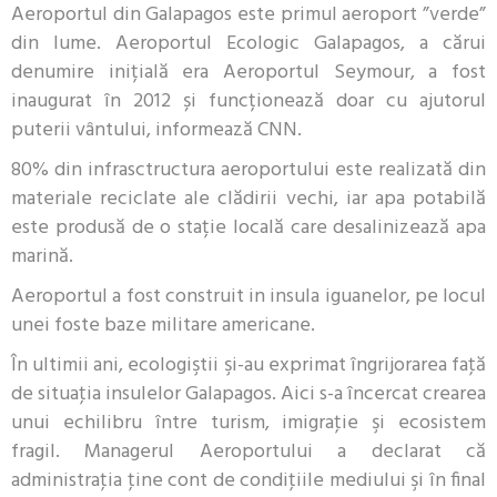
Aeroportul din Galapagos este primul aeroport ”verde”
din lume. Aeroportul Ecologic Galapagos, a cărui
denumire inițială era Aeroportul Seymour, a fost
inaugurat în 2012 și funcționează doar cu ajutorul
puterii vântului, informează CNN.
80% din infrasctructura aeroportului este realizată din
materiale reciclate ale clădirii vechi, iar apa potabilă
este produsă de o stație locală care desalinizează apa
marină.
Aeroportul a fost construit in insula iguanelor, pe locul
unei foste baze militare americane.
În ultimii ani, ecologiştii şi-au exprimat îngrijorarea faţă
de situaţia insulelor Galapagos. Aici s-a încercat crearea
unui echilibru între turism, imigraţie şi ecosistem
fragil. Managerul Aeroportului a declarat că
administraţia ţine cont de condiţiile mediului şi în final