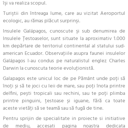
îşi va realiza scopul.
Turiştii din întreaga lume, care au vizitat Aeroportul
ecologic, au rămas plăcut surprinşi.
Insulele Galápagos, cunoscute şi sub denumirea de
Insulele Ţestoaselor, sunt situate la aproximativ 1.000
km depărtare de teritoriul continental al statului sud-
american Ecuador. Observaţiile asupra faunei insulelor
Galápagos l-au condus pe naturalistul englez Charles
Darwin la cunoscuta teorie evoluţionistă.
Galapagos este unicul loc de pe Pământ unde poți să
înoți și să te joci cu leii de mare, sau poți înota printre
delfini, pești tropicali sau rechini, sau te poți plimba
printre pinguini, țestoase și iguane, fără ca toate
aceste vietăți să se teamă sau să fugă de tine.
Pentru sprijin de specialitate in proiecte si initiative
de mediu, accesati pagina noastra dedicata