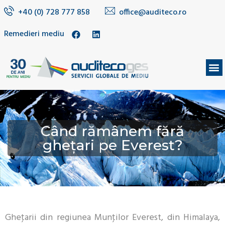
+40 (0) 728 777 858
office@auditeco.ro
Remedieri mediu
DESPRE NOI
Când rămânem fără
gheţari pe Everest?
Gheţarii din regiunea Munţilor Everest, din Himalaya,