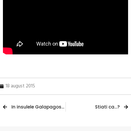
18 august 2015
In insulele Galapagos se afla primul aeroport „verde” din lume!
Stiati ca…?