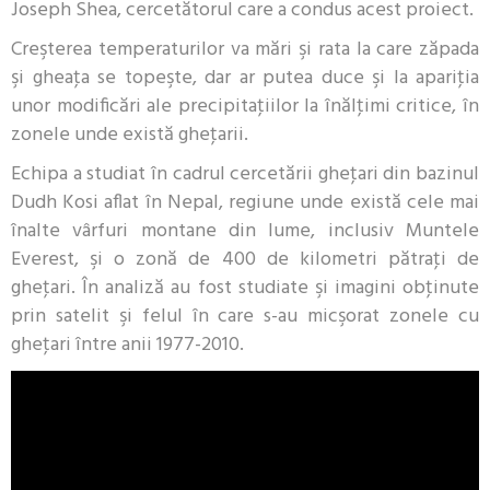
Joseph Shea, cercetătorul care a condus acest proiect.
Creşterea temperaturilor va mări şi rata la care zăpada
şi gheaţa se topeşte, dar ar putea duce şi la apariţia
unor modificări ale precipitaţiilor la înălţimi critice, în
zonele unde există gheţarii.
Echipa a studiat în cadrul cercetării gheţari din bazinul
Dudh Kosi aflat în Nepal, regiune unde există cele mai
înalte vârfuri montane din lume, inclusiv Muntele
Everest, şi o zonă de 400 de kilometri pătraţi de
gheţari. În analiză au fost studiate şi imagini obţinute
prin satelit şi felul în care s-au micşorat zonele cu
gheţari între anii 1977-2010.