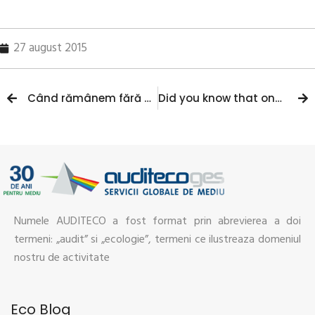
27 august 2015
Când rămânem fără gheţari pe Everest?
Did you know that one-third or more of the food we produce each year is never eaten?
Numele AUDITECO a fost format prin abrevierea a doi
termeni: „audit” si „ecologie”, termeni ce ilustreaza domeniul
nostru de activitate
Eco Blog