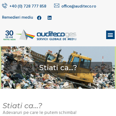
+40 (0) 728 777 858
office@auditeco.ro
Remedieri mediu
DESPRE NOI
Stiati ca…?
Stiati ca…?
Adevaruri pe care le putem schimba!