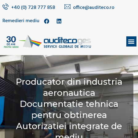
+40 (0) 728 777 858
office@auditeco.ro
Remedieri mediu
DESPRE NOI
Producator din industria
aeronautica
Documentatie tehnica
pentru obtinerea
Autorizatiei integrate de
mediu