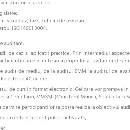
a acestui curs cuprinde:
gislatie;
, structura, faze, tehnici de realizare;
rdul ISO 14001:2004;
e auditare.
udii de caz si aplicatii practice. Prin intermediul aspecte
actice utile in eficientizarea propriilor activitati profesion
de audit de mediu, de la auditul SMM la auditul de eval
diu este de 40 de ore.
ortul de curs in format electronic. Cei care vor promova in
i si Cercetarii), MMSSF (Ministerul Muncii, Solidaritatii So
 permite participantilor sa poata realiza la obiectivul aud
 mediu in functie de tipul de activitate;
le;