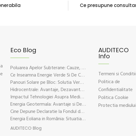
enerabila
Ce presupune consultan
Eco Blog
AUDITECO
Info
 a
Poluarea Apelor Subterane: Cauze, Efecte Si Solutii De Prevenire
ce
Termeni si Conditii
Ce Inseamna Energie Verde Si De Ce Este Esentiala Pentru Viitorul Planetei
Politica de
Panouri Solare pe Bloc: Solutia Verde Pentru Energie Durabila
Hidrocentrale: Avantaje, Dezavantaje si Impactul Asupra Mediului
Confidentialitate
Impactul Tehnologiei Asupra Mediului – Provocari si Solutii Sustenabile
Politica Cookie
Energia Geotermala: Avantaje si Dezavantaje Explicate pe Intelesul Tuturor
Protectia mediului
Cine Depune Declaratie la Fondul de Mediu?
Energia Eoliana in România: Situatia Actuala, Provocari si Oportunitati
AUDITECO Blog