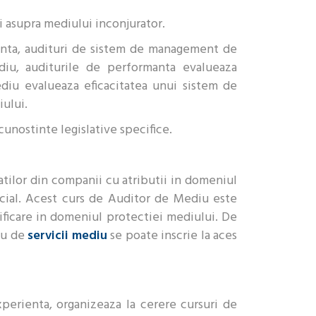
 asupra mediului inconjurator.
manta, audituri de sistem de management de
ediu, auditurile de performanta evalueaza
iu evalueaza eficacitatea unui sistem de
ului.
 cunostinte legislative specifice.
tilor din companii cu atributii in domeniul
icial. Acest curs de Auditor de Mediu este
erificare in domeniul protectiei mediului. De
au de
servicii mediu
se poate inscrie la aces
erienta, organizeaza la cerere cursuri de