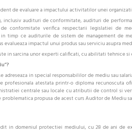
nt de evaluare a impactului activitatilor unei organizatii
, inclusiv audituri de conformitate, audituri de perfor
de conformitate verifica respectarii legislatiei de m
, in timp ce auditurile de sistem de management de med
 evalueaza impactul unui produs sau serviciu asupra medi
e in sarcina unor experti calificati, cu abilitati tehnice si
iu”?
 adreseaza in special responsabililor de mediu sau salaria
re profesionala atestata printr-o diploma recunoscuta of
istratiei centrale sau locale cu atributii de control si v
de problematica propusa de acest curs Auditor de Mediu s
it in domeniul protectiei mediului, cu 28 de ani de exp