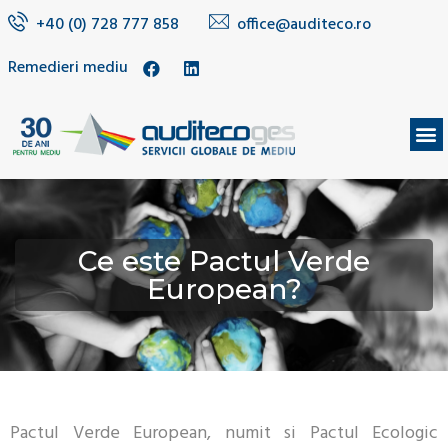
+40 (0) 728 777 858
office@auditeco.ro
Remedieri mediu
DESPRE NOI
Ce este Pactul Verde
European?
Pactul Verde European, numit si Pactul Ecologic