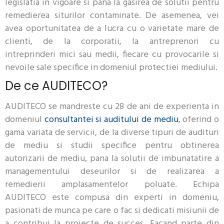
legislatia in vigoare si pana la gasirea de solutii pentru
remedierea siturilor contaminate. De asemenea, vei
avea oportunitatea de a lucra cu o varietate mare de
clienti, de la corporatii, la antreprenori cu
intreprinderi mici sau medii, fiecare cu provocarile si
nevoile sale specifice in domeniul protectiei mediului.
De ce AUDITECO?
AUDITECO se mandreste cu 28 de ani de experienta in
domeniul
consultantei si auditului de mediu
, oferind o
gama variata de servicii, de la diverse tipuri de audituri
de mediu si studii specifice pentru obtinerea
autorizarii de mediu, pana la solutii de imbunatatire a
managementului deseurilor si de realizarea a
remedierii amplasamentelor poluate. Echipa
AUDITECO este compusa din experti in domeniu,
pasionati de munca pe care o fac si dedicati misiunii de
a contribui la proiecte de succes. Facand parte din