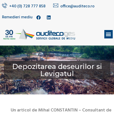
+40 (0) 728 777 858
office@auditeco.ro
Remedieri mediu
DESPRE NOI
Depozitarea deseurilor si
Levigatul
Un articol de Mihai CONSTANTIN – Consultant de