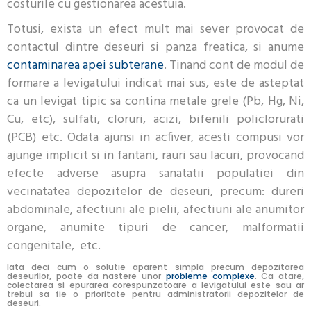
costurile cu gestionarea acestuia.
Totusi, exista un efect mult mai sever provocat de
contactul dintre deseuri si panza freatica, si anume
contaminarea apei subterane
. Tinand cont de modul de
formare a levigatului indicat mai sus, este de asteptat
ca un levigat tipic sa contina metale grele (Pb, Hg, Ni,
Cu, etc), sulfati, cloruri, acizi, bifenili policlorurati
(PCB) etc. Odata ajunsi in acfiver, acesti compusi vor
ajunge implicit si in fantani, rauri sau lacuri, provocand
efecte adverse asupra sanatatii populatiei din
vecinatatea depozitelor de deseuri, precum: dureri
abdominale, afectiuni ale pielii, afectiuni ale anumitor
organe, anumite tipuri de cancer, malformatii
congenitale, etc.
Iata deci cum o solutie aparent simpla precum depozitarea
deseurilor, poate da nastere unor
probleme complexe
. Ca atare,
colectarea si epurarea corespunzatoare a levigatului este sau ar
trebui sa fie o prioritate pentru administratorii depozitelor de
deseuri.