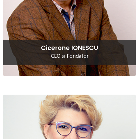
40 de ani de experienta in protectia mediului in calitate de
expert, consultant, formator, manager, team builder si
specialist in proiecte implementate in Romania, Franta si
Ungaria.
Citeste mai mult
Cicerone IONESCU
CEO si Fondator
Oana BUHAN-IONESCU