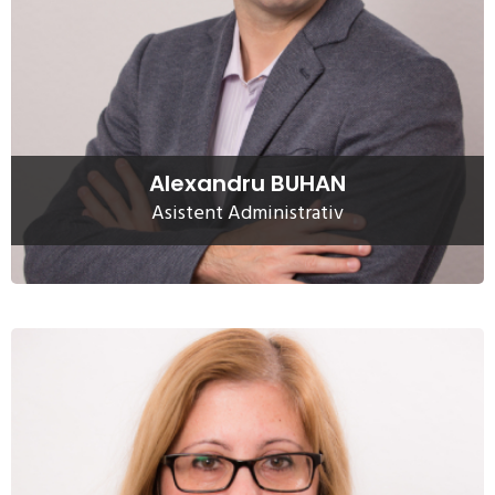
relatia cu furnizorii companiei, mentinand relatia cu firmele
care presteaza servicii de suport pentru AUDITECO. De
asemenea, el se ocupa de partea de aprovizionare in cadrul
companiei.
Citeste mai mult
Alexandru BUHAN
Asistent Administrativ
Roxana GHEORGHE
Roxana Gheorghe, Secretara AUDITECO, gestioneaza