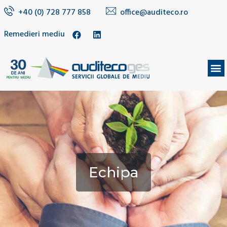
+40 (0) 728 777 858
office@auditeco.ro
Remedieri mediu
DESPRE NOI
Echipa