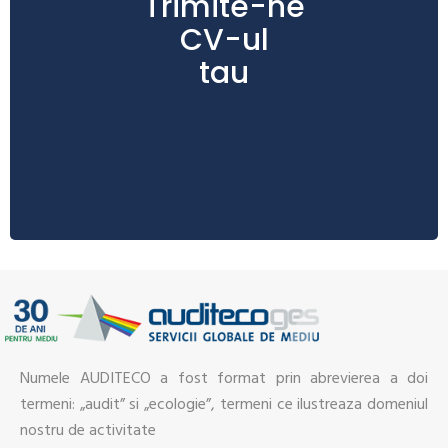
Trimite-ne
CV-ul
tau
Numele AUDITECO a fost format prin abrevierea a doi
termeni: „audit” si „ecologie”, termeni ce ilustreaza domeniul
nostru de activitate