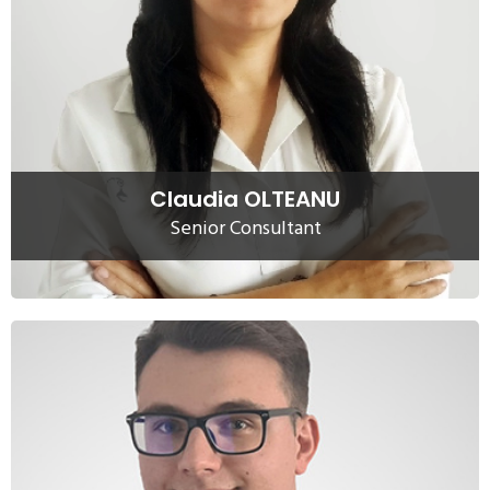
Claudia are o expriență profesională de aproape 20 de ani
in audit si consultanta de mediu. A debutat ca cercetator
stiintific in cadrul unui institut de cercetari din Bucuresti,
cu proiectul de cercetare „Decontaminarea solurilor
poluate cu produse petroliere”.
Citeste mai mult
Claudia OLTEANU
Senior Consultant
Mihail ENE
Mihail Ene, Consultant, este implicat in realizarea