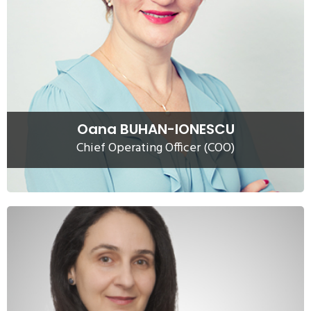
Oana Buhan-Ionescu, Director de Operatiuni, are 25 de ani
de experienta in gestiunea afacerii si protectia mediului.
Supervizeaza partea operativa a AUDITECO, evalueaza
productivitatea angajatilor si stabileste strategia de
dezvoltare a companiei impreuna cu CEO-ul.
Citeste mai mult
Oana BUHAN-IONESCU
Chief Operating Officer (COO)
Lavinia VULPE
Departamentului Tehnic al
Managerul
Lavinia Vulpe este
companiei. Cu peste 20 de ani de experienta in domeniu,