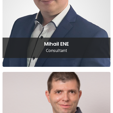
investigatiilor de mediu de nivel II, a lucrarilor de
decontaminare a siturilor poluate, respectiv in elaborarea
studiilor pentru obtinerea avizelor, acordurilor si
autorizatiilor de mediu.
Citeste mai mult
Mihail ENE
Consultant
Alexandru BUHAN
Alexandru BUHAN, asistent administrativ, se ocupa de