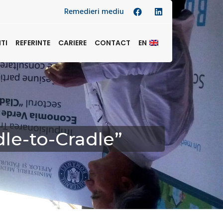
Remedieri mediu
NTI
REFERINTE
CARIERE
CONTACT
EN
dle-to-Cradle”