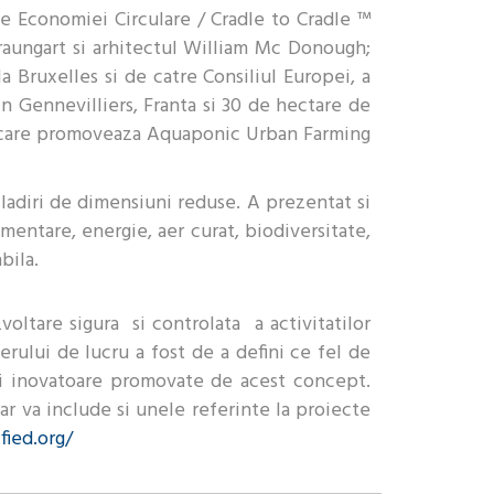
le Economiei Circulare / Cradle to Cradle ™
 Braungart si arhitectul William Mc Donough;
 Bruxelles si de catre Consiliul Europei, a
n Gennevilliers, Franta si 30 de hectare de
, care promoveaza Aquaponic Urban Farming
ladiri de dimensiuni reduse. A prezentat si
mentare, energie, aer curat, biodiversitate,
bila.
ltare sigura si controlata a activitatilor
erului de lucru a fost de a defini ce fel de
ii inovatoare promovate de acest concept.
r va include si unele referinte la proiecte
fied.org/