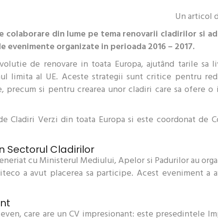
Un articol
colaborare din lume pe tema renovarii cladirilor si ad
0 de evenimente organizate in perioada 2016 – 2017.
lutie de renovare in toata Europa, ajutând tarile sa liv
nul limita al UE. Aceste strategii sunt critice pentru r
, precum si pentru crearea unor cladiri care sa ofere o in
 Cladiri Verzi din toata Europa si este coordonat de Con
 Sectorul Cladirilor
teneriat cu Ministerul Mediului, Apelor si Padurilor au o
uditeco a avut placerea sa participe. Acest eveniment a a
nt
even, care are un CV impresionant: este presedintele I