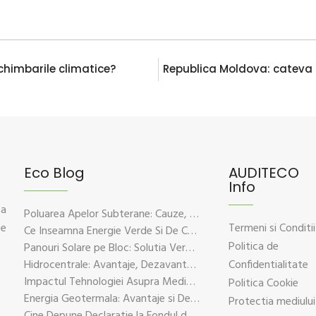
chimbarile climatice?
Republica Moldova: cateva c
Eco Blog
AUDITECO
Info
 a
Poluarea Apelor Subterane: Cauze, Efecte Si Solutii De Prevenire
ce
Termeni si Conditii
Ce Inseamna Energie Verde Si De Ce Este Esentiala Pentru Viitorul Planetei
Politica de
Panouri Solare pe Bloc: Solutia Verde Pentru Energie Durabila
Hidrocentrale: Avantaje, Dezavantaje si Impactul Asupra Mediului
Confidentialitate
Impactul Tehnologiei Asupra Mediului – Provocari si Solutii Sustenabile
Politica Cookie
Energia Geotermala: Avantaje si Dezavantaje Explicate pe Intelesul Tuturor
Protectia mediului
Cine Depune Declaratie la Fondul de Mediu?