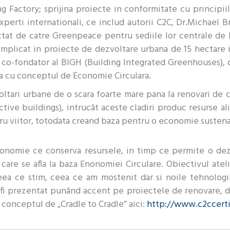
ng Factory; sprijina proiecte in conformitate cu principii
experti internationali, ce includ autorii C2C, Dr.Michael
ctat de catre Greenpeace pentru sediile lor centrale de la
implicat in proiecte de dezvoltare urbana de 15 hectare i
, co-fondator al BIGH (Building Integrated Greenhouses)
ma cu conceptul de Economie Circulara.
ltari urbane de o scara foarte mare pana la renovari de c
ive buildings), intrucât aceste cladiri produc resurse ali
ru viitor, totodata creand baza pentru o economie sustena
nomie ce conserva resursele, in timp ce permite o dezvo
care se afla la baza Enonomiei Circulare. Obiectivul ateli
ceea ce stim, ceea ce am mostenit dar si noile tehnolog
 fi prezentat punând accent pe proiectele de renovare, da
 conceptul de „Cradle to Cradle” aici:
http://www.c2ccerti