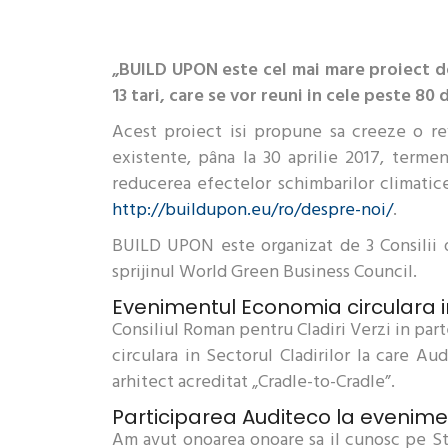
„BUILD UPON este cel mai mare proiect de 
13 tari, care se vor reuni in cele peste 8
Acest proiect isi propune sa creeze o revo
existente, pâna la 30 aprilie 2017, terme
reducerea efectelor schimbarilor climatice
http://buildupon.eu/ro/despre-noi/
.
BUILD UPON este organizat de 3 Consilii de
sprijinul World Green Business Council.
Evenimentul Economia circulara in
Consiliul Roman pentru Cladiri Verzi in par
circulara in Sectorul Cladirilor la care A
arhitect acreditat „Cradle-to-Cradle”.
Participarea Auditeco la evenime
Am avut onoarea onoare sa il cunosc pe St