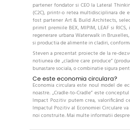
partener fondator si CEO la Lateral Thinki
(C2C), printr-o retea multidisciplinara de 
fost partener Art & Build Architects, sele
primit premiile BEX, MIPIM, LEAF si RICS, 
regenerare urbana Waterwalk in Bruxelles
si productia de alimente in cladiri, confor
Steven a prezentat proiecte de la re-dezvo
notiunea de „cladire care produce” (product
bunastare sociala, o combinatie sigura pent
Ce este economia circulara?
Economia circulara este noul model de eco
noastre. „Cradle-to-Cradle” este conceptul 
Impact Pozitiv putem crea, valorificând 
Impactul Pozitiv al Economiei Circulare va
noi construite. Mai multe informatii despre