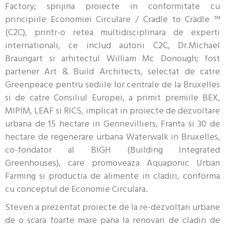
Factory; sprijina proiecte in conformitate cu
principiile Economiei Circulare / Cradle to Cradle ™
(C2C), printr-o retea multidisciplinara de experti
internationali, ce includ autorii C2C, Dr.Michael
Braungart si arhitectul William Mc Donough; fost
partener Art & Build Architects, selectat de catre
Greenpeace pentru sediile lor centrale de la Bruxelles
si de catre Consiliul Europei, a primit premiile BEX,
MIPIM, LEAF si RICS, implicat in proiecte de dezvoltare
urbana de 15 hectare in Gennevilliers, Franta si 30 de
hectare de regenerare urbana Waterwalk in Bruxelles,
co-fondator al BIGH (Building Integrated
Greenhouses), care promoveaza Aquaponic Urban
Farming si productia de alimente in cladiri, conforma
cu conceptul de Economie Circulara.
Steven a prezentat proiecte de la re-dezvoltari urbane
de o scara foarte mare pana la renovari de cladiri de