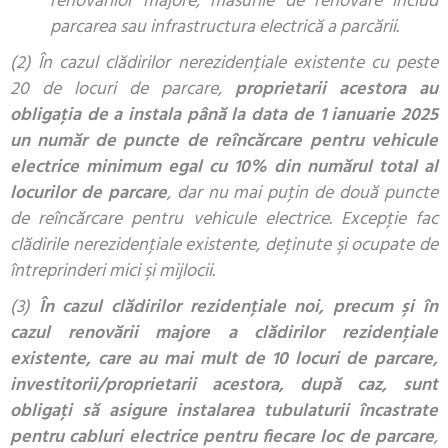
renovărilor majore, măsurile de renovare includ
parcarea sau infrastructura electrică a parcării.
(2) În cazul clădirilor nerezidenţiale existente cu peste
20 de locuri de parcare,
proprietarii acestora au
obligaţia de a instala până la data de 1 ianuarie 2025
un număr de puncte de reîncărcare pentru vehicule
electrice minimum egal cu 10% din numărul total al
locurilor de parcare
, dar nu mai puţin de două puncte
de reîncărcare pentru vehicule electrice. Excepţie fac
clădirile nerezidenţiale existente, deţinute şi ocupate de
întreprinderi mici şi mijlocii.
(3)
În cazul clădirilor rezidenţiale noi, precum şi în
cazul renovării majore a clădirilor rezidenţiale
existente, care au mai mult de 10 locuri de parcare,
investitorii/proprietarii acestora, după caz, sunt
obligaţi să asigure instalarea tubulaturii încastrate
pentru cabluri electrice pentru fiecare loc de parcare
,