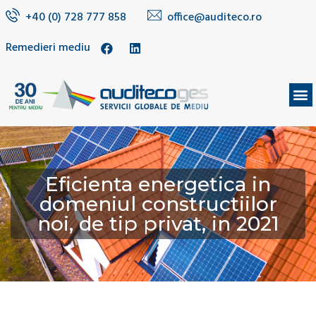
+40 (0) 728 777 858
office@auditeco.ro
Remedieri mediu
DESPRE NOI
Eficienta energetica in
domeniul constructiilor
noi, de tip privat, in 2021