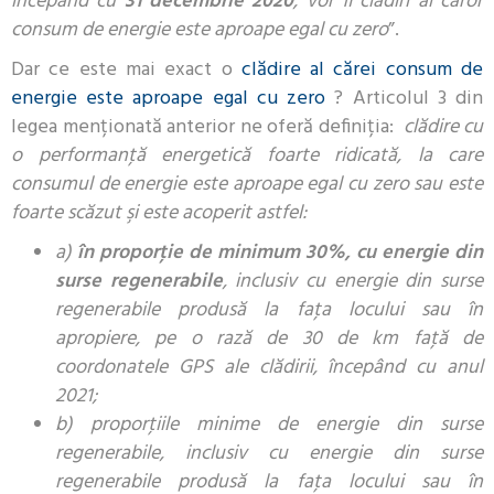
începând cu
31 decembrie 2020
, vor fi clădiri al căror
consum de energie este aproape egal cu zero
”.
Dar ce este mai exact o
clădire al cărei consum de
energie este aproape egal cu zero
? Articolul 3 din
legea menționată anterior ne oferă definiția:
clădire cu
o performanţă energetică foarte ridicată, la care
consumul de energie este aproape egal cu zero sau este
foarte scăzut şi este acoperit astfel:
a)
în proporţie de minimum 30%, cu energie din
surse regenerabile
, inclusiv cu energie din surse
regenerabile produsă la faţa locului sau în
apropiere, pe o rază de 30 de km faţă de
coordonatele GPS ale clădirii, începând cu anul
2021;
b) proporţiile minime de energie din surse
regenerabile, inclusiv cu energie din surse
regenerabile produsă la faţa locului sau în