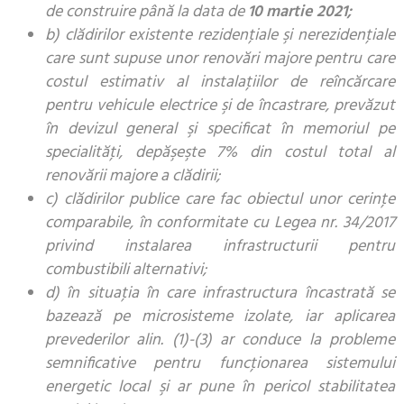
de construire până la data de
10 martie 2021;
b) clădirilor existente rezidenţiale şi nerezidenţiale
care sunt supuse unor renovări majore pentru care
costul estimativ al instalaţiilor de reîncărcare
pentru vehicule electrice şi de încastrare, prevăzut
în devizul general şi specificat în memoriul pe
specialităţi, depăşeşte 7% din costul total al
renovării majore a clădirii;
c) clădirilor publice care fac obiectul unor cerinţe
comparabile, în conformitate cu Legea nr. 34/2017
privind instalarea infrastructurii pentru
combustibili alternativi;
d) în situaţia în care infrastructura încastrată se
bazează pe microsisteme izolate, iar aplicarea
prevederilor alin. (1)-(3) ar conduce la probleme
semnificative pentru funcţionarea sistemului
energetic local şi ar pune în pericol stabilitatea