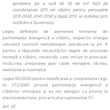
apropiere, pe o rază de 30 de km faţă de
coordonatele GPS ale clădirii, pentru perioadele
2031-2040, 2041-2050 şi după 2051, se stabilesc prin
hotărâre a Guvernului.
Legea definește de asemenea termenul de
performanţa energetică a clădirii, respectiv energia
calculată conform metodologiei prevăzute la art. 4
pentru a răspunde necesităţilor legate de utilizarea
normală a clădirii, necesităţi care includ în principal:
încălzirea, prepararea apei calde menajere, răcirea,
ventilarea şi iluminatul.
Legea 101/2020 pentru modificarea și completarea Legii
nr. 372/2005 privind performanța energetică a
clădirilor introduce și ea noi obligații cu privire la
1
electromobilitate, prin articolul suplimentar 13
:
1
Art. 13
: