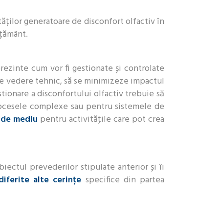
ăților generatoare de disconfort olfactiv în
ățământ.
rezinte cum vor fi gestionate și controlate
 de vedere tehnic, să se minimizeze impactul
stionare a disconfortului olfactiv trebuie să
rocesele complexe sau pentru sistemele de
ă de mediu
pentru activităţile care pot crea
iectul prevederilor stipulate anterior și îi
diferite alte cerințe
specifice din partea