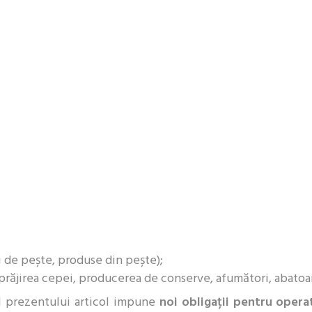
i de pește, produse din pește);
 prăjirea cepei, producerea de conserve, afumători, abatoa
l prezentului articol impune
noi obligații pentru operat