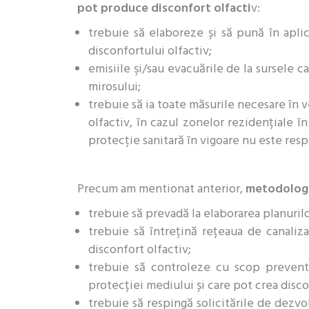
pot produce disconfort olfacti
v:
trebuie să elaboreze și să pună în aplic
disconfortului olfactiv;
emisiile şi/sau evacuările de la sursele 
mirosului;
trebuie să ia toate măsurile necesare în 
olfactiv, în cazul zonelor rezidențiale î
protecție sanitară în vigoare nu este resp
Precum am mentionat anterior,
metodologia
trebuie să prevadă la elaborarea planurilo
trebuie să întrețină rețeaua de canaliza
disconfort olfactiv;
trebuie să controleze cu scop preventi
protecției mediului și care pot crea disco
trebuie să respingă solicitările de dezv