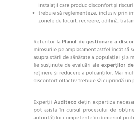
instalații care produc disconfort și riscur
trebuie să reglementeze, inclusiv prin in
zonele de locuit, recreere, odihnă, trata
Referitor la
Planul de gestionare a discon
mirosurile pe amplasament astfel încât să s
asupra stării de sănătate a populației și a 
fie susținute de evaluări ale
experților d
reținere și reducere a poluanților. Mai mul
disconfort olfactiv trebuie să cuprindă un p
Experții
Auditeco
dețin expertiza necesară
pot asista în cursul procesului de obțin
autorităților competente în domeniul prote