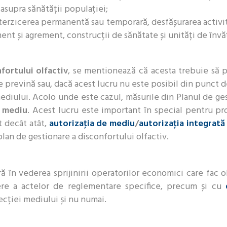
i asupra sănătății populației;
terzicerea permanentă sau temporară, desfășurarea activit
ment și agrement, construcții de sănătate și unități de înv
fortului olfactiv
, se mentionează că acesta trebuie să p
e prevină sau, dacă acest lucru nu este posibil din punct
mediului. Acolo unde este cazul, măsurile din Planul de ge
e mediu
. Acest lucru este important în special pentru p
t decât atât,
autorizaţia de mediu
/
autorizaţia integrat
lan de gestionare a disconfortului olfactiv.
 în vederea sprijinirii operatorilor economici care fac ob
ere a actelor de reglementare specifice, precum și cu
cției mediului și nu numai.