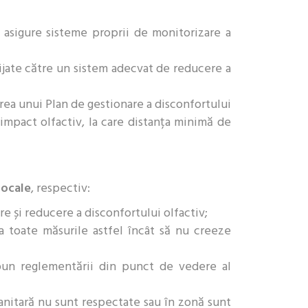
ă asigure sisteme proprii de monitorizare a
rijate către un sistem adecvat de reducere a
rea unui Plan de gestionare a disconfortului
 impact olfactiv, la care distanța minimă de
locale
, respectiv:
e și reducere a disconfortului olfactiv;
ia toate măsurile astfel încât să nu creeze
upun reglementării din punct de vedere al
anitară nu sunt respectate sau în zonă sunt