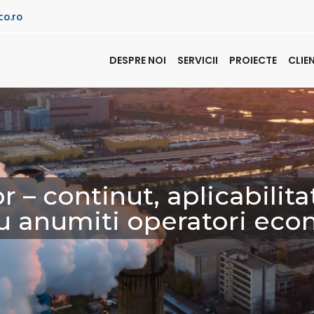
co.ro
DESPRE NOI
SERVICII
PROIECTE
CLIE
 – continut, aplicabilitat
u anumiti operatori eco