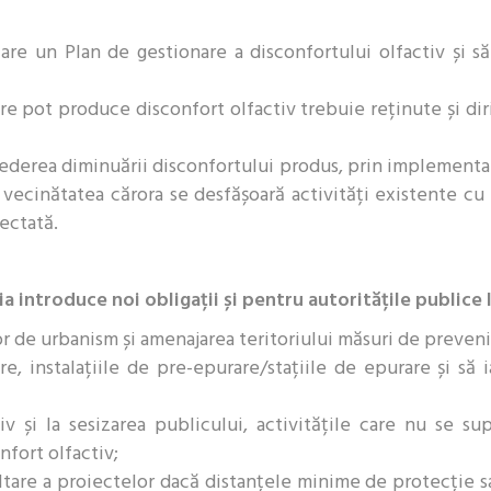
are un Plan de gestionare a disconfortului olfactiv și s
care pot produce disconfort olfactiv trebuie reținute și di
vederea diminuării disconfortului produs, prin implementa
n vecinătatea cărora se desfășoară activități existente cu
ectată.
 introduce noi obligații și pentru autoritățile publice 
r de urbanism și amenajarea teritoriului măsuri de prevenir
re, instalațiile de pre-epurare/stațiile de epurare și să 
v și la sesizarea publicului, activitățile care nu se s
nfort olfactiv;
oltare a proiectelor dacă distanțele minime de protecție s