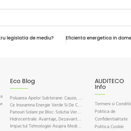
tru legislatia de mediu?
Eco Blog
AUDITECO
Info
 a
Poluarea Apelor Subterane: Cauze, Efecte Si Solutii De Prevenire
ce
Termeni si Conditii
Ce Inseamna Energie Verde Si De Ce Este Esentiala Pentru Viitorul Planetei
Politica de
Panouri Solare pe Bloc: Solutia Verde Pentru Energie Durabila
Hidrocentrale: Avantaje, Dezavantaje si Impactul Asupra Mediului
Confidentialitate
Impactul Tehnologiei Asupra Mediului – Provocari si Solutii Sustenabile
Politica Cookie