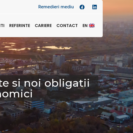
Remedieri mediu
NTI
REFERINTE
CARIERE
CONTACT
EN
e si noi obligatii
nomici