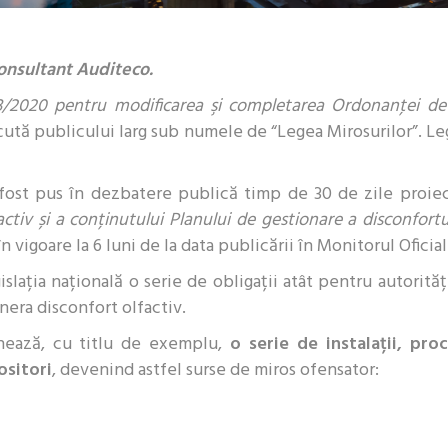
onsultant Auditeco.
3/2020 pentru modificarea şi completarea Ordonanţei de 
cută publicului larg sub numele de “Legea Mirosurilor”. L
a fost pus în dezbatere publică timp de 30 de zile proi
activ și a conținutului Planului de gestionare a disconfortu
n vigoare la 6 luni de la data publicării în Monitorul Oficial
slația națională o serie de obligații atât pentru autorită
nera disconfort olfactiv.
nează, cu titlu de exemplu,
o serie de instalații, pro
ositori
, devenind astfel surse de miros ofensator: