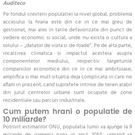
Auditeco
Pe fondul cresterii populatiei la nivel global, problema
accesului la hrana este din ce in ce mai greu de
gestionat, mai ales in tarile defavorizate din punct de
vedere economic si social, unde nu exista o cultura a
solului – „datator de viata si de roade”. Pe de alta parte,
incalzirea climatica si impactul acesteia asupra
componentelor mediului, respectiv targeturile
companiilor economice din ce in ce mai ambitioase,
amplifica si mai mult situatia deja complicata in care ne
aflam in prezent, cand suprafete intinse de teren arabil
din jurul centrelor urbane sunt ocupate de zone
rezidentiale sau parcuri industriale.
Cum putem hrani o populatie de
10 miliarde?
Potrivit estimarilor ONU, populatia lumii va ajunge la 9
miliarde de oamenii pana in anul 2050, urmand sa