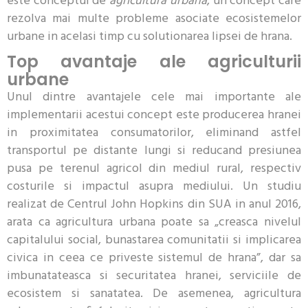
este conceptul de
agricultura urbana
, un concept care
rezolva mai multe probleme asociate ecosistemelor
urbane in acelasi timp cu solutionarea lipsei de hrana.
Top avantaje ale agriculturii
urbane
Unul dintre avantajele cele mai importante ale
implementarii acestui concept este producerea hranei
in proximitatea consumatorilor, eliminand astfel
transportul pe distante lungi si reducand presiunea
pusa pe terenul agricol din mediul rural, respectiv
costurile si impactul asupra mediului. Un studiu
realizat de Centrul John Hopkins din SUA in anul 2016,
arata ca agricultura urbana poate sa „creasca nivelul
capitalului social, bunastarea comunitatii si implicarea
civica in ceea ce priveste sistemul de hrana”, dar sa
imbunatateasca si securitatea hranei, serviciile de
ecosistem si sanatatea. De asemenea, agricultura