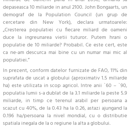
depaseasca 10 miliarde in anul 2100. John Bongaarts, un
demograf de la Population Council (un grup de
cercetare din New York), declara urmatoarele:
„Cresterea populatiei cu fiecare miliard de oameni
duce la ingreunarea vietii tuturor. Putem hrani o
populatie de 10 miliarde? Probabil. Ce este cert, este
ca ne-am descurca mai bine cu un numar mai mic al
populatiei.”
In prezent, conform datelor furnizate de FAO, 11% din
suprafata de uscat a globului (aproximativ 1.5 miliarde
ha) este utilizata in scop agricol. Intre anii `60 – `90,
populatia lumii s-a dublat de la 3.1 miliarde la peste 5.9
miliarde, in timp ce terenul arabil per persoana a
scazut cu 40%, de la 0.43 ha la 0.26, astazi ajungand la
0.196 ha/persoana la nivel mondial, cu o distributie
spatiala inegala de la o regiune la alta a globului.