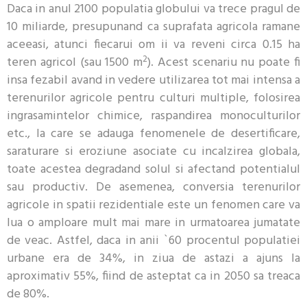
Daca in anul 2100 populatia globului va trece pragul de
10 miliarde, presupunand ca suprafata agricola ramane
aceeasi, atunci fiecarui om ii va reveni circa 0.15 ha
2
teren agricol (sau 1500 m
). Acest scenariu nu poate fi
insa fezabil avand in vedere utilizarea tot mai intensa a
terenurilor agricole pentru culturi multiple, folosirea
ingrasamintelor chimice, raspandirea monoculturilor
etc., la care se adauga fenomenele de desertificare,
saraturare si eroziune asociate cu incalzirea globala,
toate acestea degradand solul si afectand potentialul
sau productiv. De asemenea, conversia terenurilor
agricole in spatii rezidentiale este un fenomen care va
lua o amploare mult mai mare in urmatoarea jumatate
de veac. Astfel, daca in anii `60 procentul populatiei
urbane era de 34%, in ziua de astazi a ajuns la
aproximativ 55%, fiind de asteptat ca in 2050 sa treaca
de 80%.