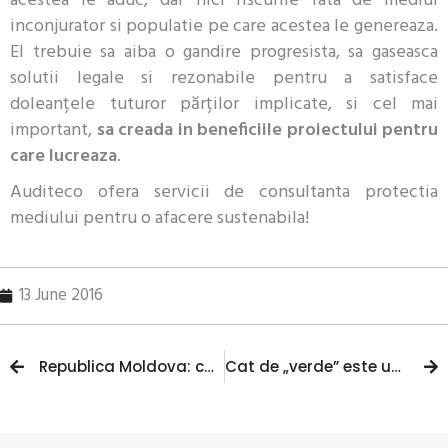
acestea le aduc, dar nici riscurile fata de mediul
inconjurator si populatie pe care acestea le genereaza.
El trebuie sa aiba o gandire progresista, sa gaseasca
solutii legale si rezonabile pentru a satisface
doleanțele tuturor părților implicate, si cel mai
important,
sa creada in beneficiile proiectului pentru
care lucreaza
.
Auditeco ofera servicii de consultanta protectia
mediului pentru o afacere sustenabila!
13 June 2016
Republica Moldova: cateva consideratii privind legislatia de mediu
Cat de „verde” este un automobil electric?