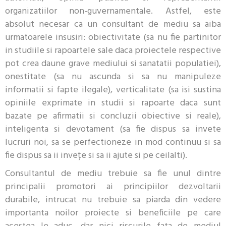
organizatiilor non-guvernamentale. Astfel, este
absolut necesar ca un consultant de mediu sa aiba
urmatoarele insusiri: obiectivitate (sa nu fie partinitor
in studiile si rapoartele sale daca proiectele respective
pot crea daune grave mediului si sanatatii populatiei),
onestitate (sa nu ascunda si sa nu manipuleze
informatii si fapte ilegale), verticalitate (sa isi sustina
opiniile exprimate in studii si rapoarte daca sunt
bazate pe afirmatii si concluzii obiective si reale),
inteligenta si devotament (sa fie dispus sa invete
lucruri noi, sa se perfectioneze in mod continuu si sa
fie dispus sa ii invețe si sa ii ajute si pe ceilalti).
Consultantul de mediu trebuie sa fie unul dintre
principalii promotori ai principiilor dezvoltarii
durabile, intrucat nu trebuie sa piarda din vedere
importanta noilor proiecte si beneficiile pe care