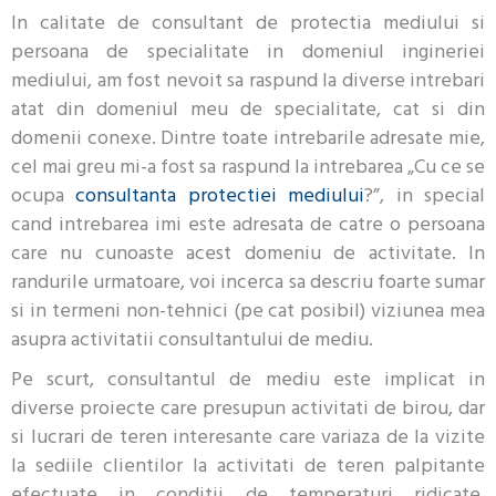
In calitate de consultant de protectia mediului si
persoana de specialitate in domeniul ingineriei
mediului, am fost nevoit sa raspund la diverse intrebari
atat din domeniul meu de specialitate, cat si din
domenii conexe. Dintre toate intrebarile adresate mie,
cel mai greu mi-a fost sa raspund la intrebarea „Cu ce se
ocupa
consultanta protectiei mediului
?”, in special
cand intrebarea imi este adresata de catre o persoana
care nu cunoaste acest domeniu de activitate. In
randurile urmatoare, voi incerca sa descriu foarte sumar
si in termeni non-tehnici (pe cat posibil) viziunea mea
asupra activitatii consultantului de mediu.
Pe scurt, consultantul de mediu este implicat in
diverse proiecte care presupun activitati de birou, dar
si lucrari de teren interesante care variaza de la vizite
la sediile clientilor la activitati de teren palpitante
efectuate in conditii de temperaturi ridicate,