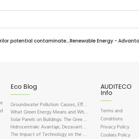
Legea 74/2019 privind gestionarea siturilor potential contaminate si a celor contaminate: obligatii, termene, etape – partea II
Eco Blog
AUDITECO
Info
he
Groundwater Pollution: Causes, Effects, and Prevention Solutions
nd
Terms and
What Green Energy Means and Why It Is Essential for the Future of the Planet
Conditions
Solar Panels on Buildings: The Green Solution for Sustainable Energy
Hidrocentrale: Avantaje, Dezavantaje si Impactul Asupra Mediului
Privacy Policy
The Impact of Technology on the Environment – Challenges and Sustainable Solutions
Cookies Policy