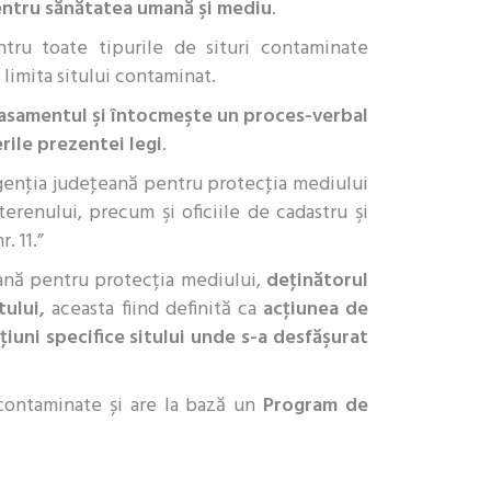
 pentru sănătatea umană şi mediu
.
ntru toate tipurile de situri contaminate
limita sitului contaminat.
lasamentul şi întocmeşte un proces-verbal
rile prezentei legi
.
, agenţia judeţeană pentru protecţia mediului
 terenului, precum şi oficiile de cadastru şi
. 11.”
eană pentru protecția mediului,
deţinătorul
tului,
aceasta fiind definită ca
acţiunea de
iuni specifice sitului unde s-a desfăşurat
 contaminate și are la bază un
Program de