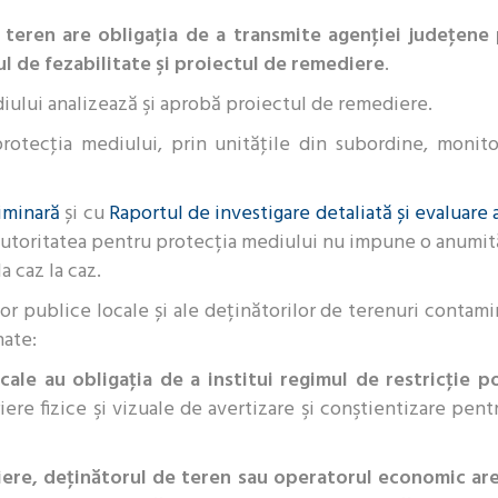
eren are obligaţia de a transmite agenţiei judeţene p
ul de fezabilitate şi proiectul de remediere
.
iului analizează şi aprobă proiectul de remediere.
rotecţia mediului, prin unităţile din subordine, monito
iminară
și cu
Raportul de investigare detaliată și evaluare a
autoritatea pentru protecția mediului nu impune o anumită
a caz la caz.
ților publice locale și ale deținătorilor de terenuri contam
nate:
cale au obligaţia de a institui regimul de restricţie po
iere fizice şi vizuale de avertizare şi conştientizare pent
diere, deţinătorul de teren sau operatorul economic are