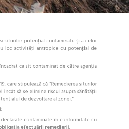
a siturilor potenţial contaminate şi a celor
u loc activităţi antropice cu potenţial de
ncadrat ca sit contaminat de către agenția
19, care stipulează că “Remedierea siturilor
încât să se elimine riscul asupra sănătăţii
tenţialul de dezvoltare al zonei.”
l:
or declarate contaminate în conformitate cu
bligaţia efectuării remedierii
.