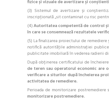
fizice şi vizuale de avertizare şi conştie
(3) Sistemul de avertizare şi conştienti
inscripţionată „sit contaminat cu risc pent
(4)
Autoritatea competentă de control şi 
în care se consemnează rezultatele verific
(5) La finalizarea proiectului de remediere 
notifică autorităţile administraţiei publice
publicitate imobiliară în vederea radierii din
După obținerea certificatului de încheiere
de teren sau operatorul economic are obl
verificare a siturilor după încheierea pro
activitatea de remediere.
Perioada de monitorizare postremediere s
monitorizare postremediere.