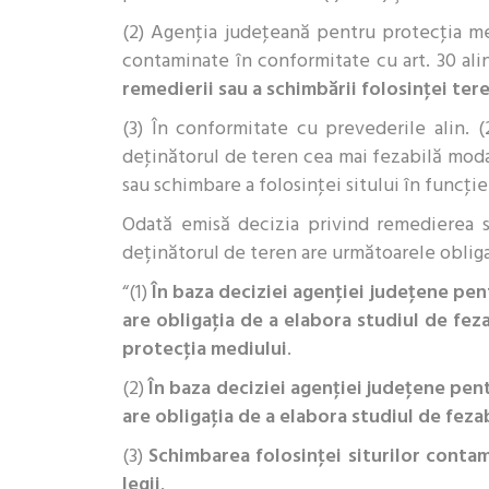
(2) Agenţia judeţeană pentru protecţia med
contaminate în conformitate cu art. 30 alin. 
remedierii sau a schimbării folosinţei tere
(3) În conformitate cu prevederile alin.
deţinătorul de teren cea mai fezabilă moda
sau schimbare a folosinţei sitului în funcţie
Odată emisă decizia privind remedierea s
deținătorul de teren are următoarele oblig
“(1)
În baza deciziei agenţiei judeţene pent
are obligaţia de a elabora studiul de fez
protecţia mediului
.
(2)
În baza deciziei agenţiei judeţene pent
are obligaţia de a elabora studiul de feza
(3)
Schimbarea folosinţei siturilor conta
legii
.