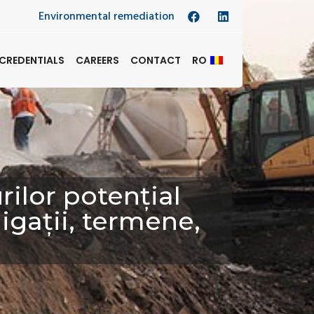
Environmental remediation
CREDENTIALS
CAREERS
CONTACT
RO
rilor potențial
igații, termene,