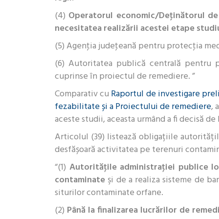
(4)
Operatorul economic/Deţinătorul de t
necesitatea realizării acestei etape studi
(5) Agenţia judeţeană pentru protecţia med
(6) Autoritatea publică centrală pentru p
cuprinse în proiectul de remediere. ”
Comparativ cu
Raportul de investigare prel
fezabilitate și a Proiectului de remediere
, 
aceste studii, aceasta urmând a fi decisă de l
Articolul (39) listează obligațiile autorită
desfășoară activitatea pe terenuri contami
“(1)
Autorităţile administraţiei publice lo
contaminate
şi de a realiza sisteme de bar
siturilor contaminate orfane.
(2)
Până la finalizarea lucrărilor de reme