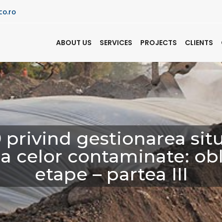
co.ro
ABOUT US
SERVICES
PROJECTS
CLIENTS
privind gestionarea situ
a celor contaminate: obl
etape – partea III