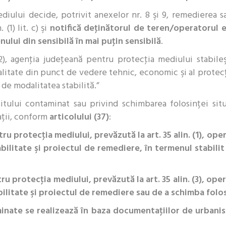
iului decide, potrivit anexelor nr. 8 şi 9, remedierea sa
(1) lit. c) şi
notifică deţinătorul de teren/operatorul e
nului din sensibilă în mai puţin sensibilă
.
 (2), agenţia judeţeană pentru protecţia mediului stabi
litate din punct de vedere tehnic, economic şi al protec
 de modalitatea stabilită.”
itului contaminat sau privind schimbarea folosinței si
ații, conform
articolului (37)
:
ru protecţia mediului, prevăzută la art. 35 alin. (1), o
abilitate şi proiectul de remediere, în termenul stabi
ru protecţia mediului, prevăzută la art. 35 alin. (3), o
bilitate şi proiectul de remediere sau de a schimba folos
minate se realizează în baza documentaţiilor de urbanis