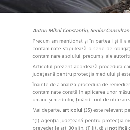
Autor: Mihai Constantin, Senior Consulta
Precum am menționat și în partea I și II a 
contaminate stipulează o serie de obligați
contaminare a solului, precum și ale autorită
Articolul prezent abordează procedura car
județeană pentru protecția mediului și est
Înainte de a analiza procedura de remediere
contaminate constă în aplicarea unor măsur
umane şi mediului, ţinând cont de utilizarea
Mai departe
, articolul (35)
este relevant pe
“(1) Agenţia judeţeană pentru protecţia me
prevederile art. 30 alin. (1) lit. d) şi
notifică 