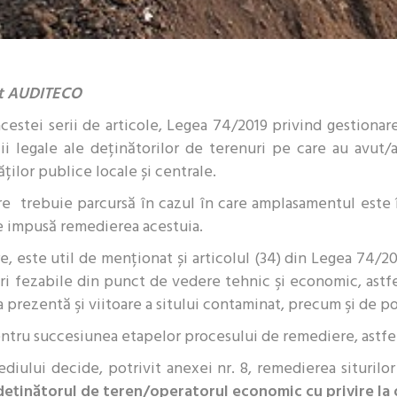
nt AUDITECO
acestei serii de articole, Legea 74/2019 privind gestionare
i legale ale deținătorilor de terenuri pe care au avut/a
ților publice locale și centrale.
e trebuie parcursă în cazul în care amplasamentul este î
e impusă remedierea acestuia.
, este util de menționat și articolul (34) din Legea 74/20
i fezabile din punct de vedere tehnic şi economic, astfel 
 prezentă şi viitoare a sitului contaminat, precum şi de po
ntru succesiunea etapelor procesului de remediere, astfe
diului decide, potrivit anexei nr. 8, remedierea situril
deţinătorul de teren/operatorul economic cu privire la o