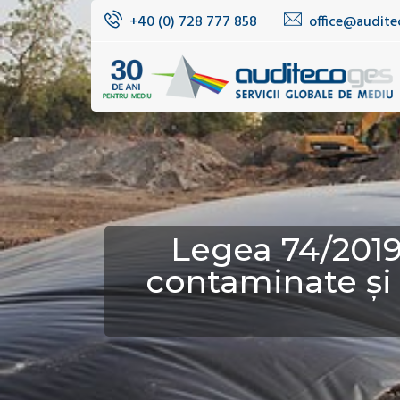
+40 (0) 728 777 858
office@audite
Legea 74/2019 
contaminate și 