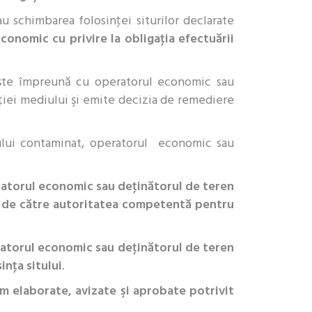
u schimbarea folosinţei siturilor declarate
conomic cu privire la obligaţia efectuării
leşte împreună cu operatorul economic sau
ţiei mediului şi emite decizia de remediere
tului contaminat, operatorul economic sau
peratorul economic sau deţinătorul de teren
lit de către autoritatea competentă pentru
peratorul economic sau deţinătorul de teren
inţa sitului
.
m elaborate, avizate şi aprobate potrivit