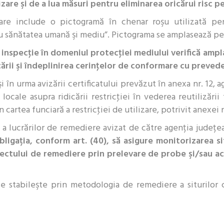
ntizare şi de a lua măsuri pentru eliminarea oricărui risc
zare include o pictogramă în chenar roşu utilizată pe
ru sănătatea umană şi mediu”. Pictograma se amplasează pe 
inspecţie în domeniul protecţiei mediului verifică amp
ării şi îndeplinirea cerinţelor de conformare cu prevede
şi în urma avizării certificatului prevăzut în anexa nr. 12
 locale asupra ridicării restricţiei în vederea reutilizării
 cartea funciară a restricţiei de utilizare, potrivit anexei nr
 a lucrărilor de remediere avizat de către agenția județ
igația, conform art. (40), să asigure monitorizarea si
iectului de remediere prin prelevare de probe şi/sau acţ
e stabileşte prin metodologia de remediere a siturilor