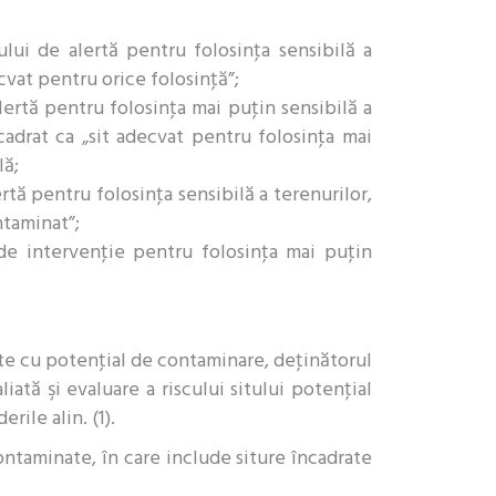
lui de alertă pentru folosinţa sensibilă a
ecvat pentru orice folosinţă”;
lertă pentru folosinţa mai puţin sensibilă a
cadrat ca „sit adecvat pentru folosinţa mai
lă;
rtă pentru folosinţa sensibilă a terenurilor,
ntaminat”;
 de intervenţie pentru folosinţa mai puţin
tate cu potenţial de contaminare, deţinătorul
ată şi evaluare a riscului sitului potenţial
ile alin. (1).
ontaminate, în care include siture încadrate