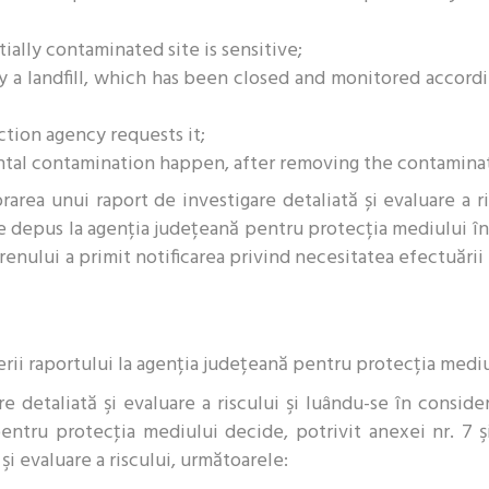
ially contaminated site is sensitive;
y a landfill, which has been closed and monitored accordi
tion agency requests it;
tal contamination happen, after removing the contaminat
area unui raport de investigare detaliată și evaluare a r
uie depus la agenția județeană pentru protecția mediului în
nului a primit notificarea privind necesitatea efectuării 
erii raportului la agenția județeană pentru protecția mediu
re detaliată şi evaluare a riscului şi luându-se în consider
entru protecţia mediului decide, potrivit anexei nr. 7 ş
şi evaluare a riscului, următoarele: