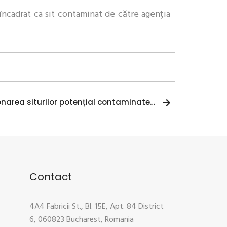
încadrat ca sit contaminat de către agenția
Legea 74/2019 privind gestionarea siturilor potențial contaminate și a celor contaminate: obligații, termene, etape – partea III
Contact
4A4 Fabricii St., Bl. 15E, Apt. 84 District
6, 060823 Bucharest, Romania