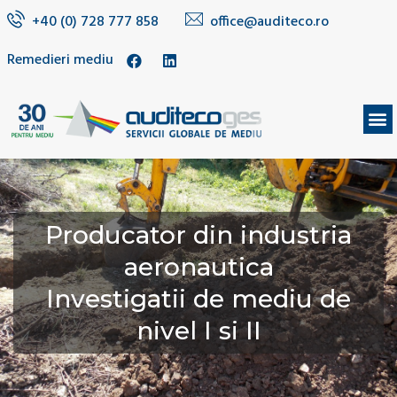
+40 (0) 728 777 858
office@auditeco.ro
Remedieri mediu
DESPRE NOI
Producator din industria
aeronautica
Investigatii de mediu de
nivel I si II