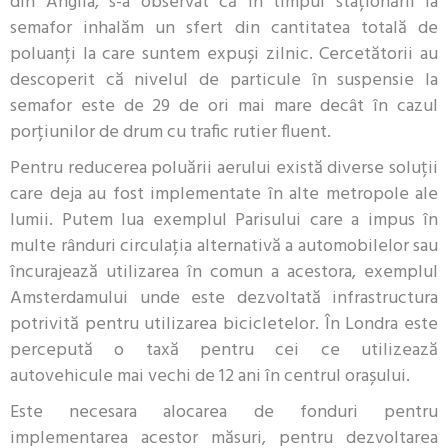
din Anglia, s-a observat că în timpul staționării la
semafor inhalăm un sfert din cantitatea totală de
poluanți la care suntem expuși zilnic. Cercetătorii au
descoperit că nivelul de particule în suspensie la
semafor este de 29 de ori mai mare decât în cazul
porțiunilor de drum cu trafic rutier fluent.
Pentru reducerea poluării aerului există diverse soluții
care deja au fost implementate în alte metropole ale
lumii. Putem lua exemplul Parisului care a impus în
multe rânduri circulația alternativă a automobilelor sau
încurajează utilizarea în comun a acestora, exemplul
Amsterdamului unde este dezvoltată infrastructura
potrivită pentru utilizarea bicicletelor. În Londra este
percepută o taxă pentru cei ce utilizează
autovehicule mai vechi de 12 ani în centrul orașului.
Este necesara alocarea de fonduri pentru
implementarea acestor măsuri, pentru dezvoltarea