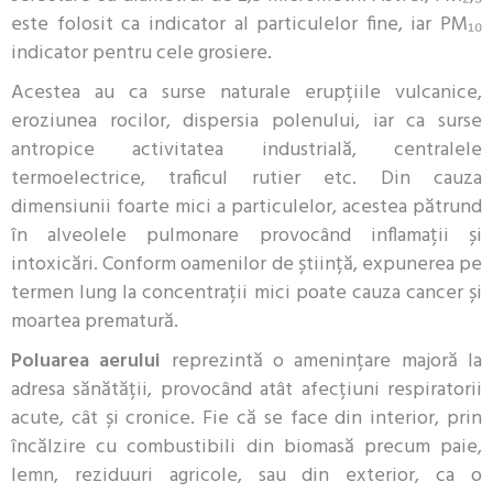
este folosit ca indicator al particulelor fine, iar PM₁₀
indicator pentru cele grosiere.
Acestea au ca surse naturale erupțiile vulcanice,
eroziunea rocilor, dispersia polenului, iar ca surse
antropice activitatea industrială, centralele
termoelectrice, traficul rutier etc. Din cauza
dimensiunii foarte mici a particulelor, acestea pătrund
în alveolele pulmonare provocând inflamații și
intoxicări. Conform oamenilor de știință, expunerea pe
termen lung la concentrații mici poate cauza cancer și
moartea prematură.
Poluarea aerului
reprezintă o amenințare majoră la
adresa sănătății, provocând atât afecțiuni respiratorii
acute, cât și cronice. Fie că se face din interior, prin
încălzire cu combustibili din biomasă precum paie,
lemn, reziduuri agricole, sau din exterior, ca o