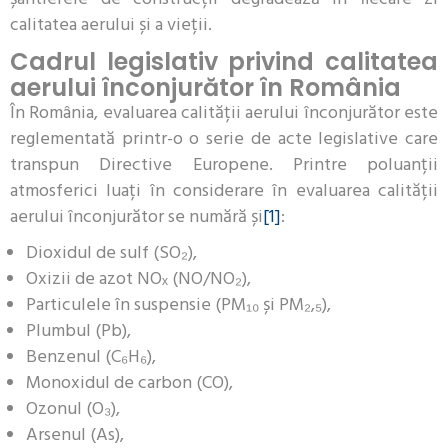
calitatea aerului și a vieții.
Cadrul legislativ privind calitatea
aerului înconjurător în România
În România, evaluarea calității aerului înconjurător este
reglementată printr-o o serie de acte legislative care
transpun Directive Europene. Printre poluanții
atmosferici luați în considerare în evaluarea calității
aerului înconjurător se numără și
[1]
:
Dioxidul de sulf (SO₂),
Oxizii de azot NOₓ (NO/NO₂),
Particulele în suspensie (PM₁₀ și PM₂,₅),
Plumbul (Pb),
Benzenul (C₆H₆),
Monoxidul de carbon (CO),
Ozonul (O₃),
Arsenul (As),