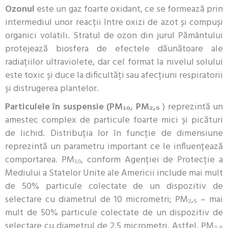
Ozonul
este un gaz foarte oxidant, ce se formează prin
intermediul unor reacții între oxizi de azot și compuși
organici volatili. Stratul de ozon din jurul Pământului
protejează biosfera de efectele dăunătoare ale
radiațiilor ultraviolete, dar cel format la nivelul solului
este toxic și duce la dificultăți sau afecțiuni respiratorii
și distrugerea plantelor.
Particulele în suspensie (PM₁₀, PM₂,₅
) reprezintă un
amestec complex de particule foarte mici și picături
de lichid. Distribuția lor în funcție de dimensiune
reprezintă un parametru important ce le influențează
comportarea. PM₁₀, conform Agenției de Protecție a
Mediului a Statelor Unite ale Americii include mai mult
de 50% particule colectate de un dispozitiv de
selectare cu diametrul de 10 micrometri; PM₂,₅ – mai
mult de 50% particule colectate de un dispozitiv de
selectare cu diametrul de 2,5 micrometri. Astfel, PM₂,₅