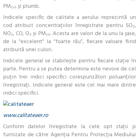
PM₂,₅ și plumb.
Indicele specific de calitate a aerului reprezintă un
cod atribuit concentrațiilor înregistrate pentru SO₂,
NO₂, CO, O₃ și PM₁₀. Acesta are valori de la unu la șase,
de la “excelent” la “foarte rău”, fiecare valoare fiind
atribuită unei culori.
Indicele general se stabilește pentru fiecare stație în
parte. Pentru a se putea determina este nevoie de cel
puțin trei indici specifici corespunzători poluanților
înregistrați. Indicele general este cel mai mare dintre
indici specifici.
www.calitateaer.ro
Conform datelor înregistrate la cele opt stații și
furnizate de către Agenția Pentru Protecția Mediului