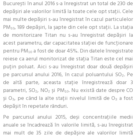
București în anul 2016 s-a înregistrat un total de 230 de
depășiri ale valorilor limită la toate cele opt stații. Cele
mai multe depășiri s-au înregistrat în cazul particulelor
PM₁₀, 189 depășiri, la șapte din cele opt stații. La stația
de monitorizare Titan nu s-au înregistrat depășiri la
acest parametru, dar capacitatea stației de funcționare
pentru PM₁₀ a fost de doar 45%. Din datele înregistrate
reiese ca aerul monitorizat de stația Titan este cel mai
puțin poluat. Aici s-au înregistrat doar două depășiri
pe parcursul anului 2016, în cazul poluantului SO₂. Pe
de altă parte, aceasta stație înregistrează doar 3
parametri, SO₂, NO₂ și PM₁₀. Nu există date despre CO
și O₃, pe când la alte stații nivelul limită de O₃ a fost
depășit în repetate rânduri.
Pe parcursul anului 2015, deși concentrațiile medii
anuale se încadrează în valorile limită, s-au înregistrat
mai mult de 35 zile de depășire ale valorilor limită