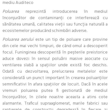
mediu Auditeco
Poluarea
reprezintă introducerea în mediul
înconjurător de contaminanți ce interferează cu
sănătatea umană, calitatea vieții sau funcția naturală a
ecosistemelor producând schimbări adverse.
Poluarea aerului
este un tip de poluare care provine
din cele mai vechi timpuri, de când omul a descoperit
focul. Funinginea descoperită în peșterile preistorice
aduce dovezi în sensul poluării masive asociate cu
ventilarea slabă a spațiilor unde există foc deschis.
Odată cu dezvoltarea, prelucrarea metalelor este
considerată un punct important în crearea poluanților
semnificativi în afara spațiilor de locuit. Dacă în acele
vremuri poluarea putea fi gestionată de mediul
înconjurător, în zilele noastre aceasta a atins cote
alarmante. Traficul supraaglomerat, marile fabrici sau
șantierele de construcții degradează în fiecare zi