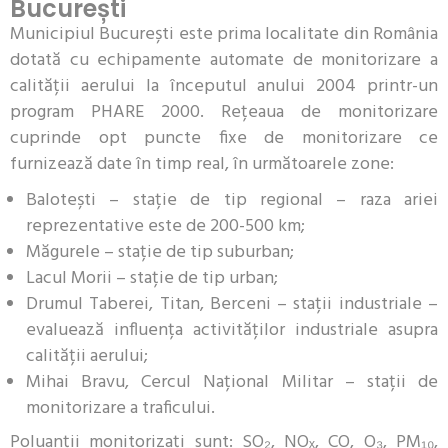
București
Municipiul București este prima localitate din România
dotată cu echipamente automate de monitorizare a
calității aerului la începutul anului 2004 printr-un
program PHARE 2000. Rețeaua de monitorizare
cuprinde opt puncte fixe de monitorizare ce
furnizează date în timp real, în următoarele zone:
Balotești – stație de tip regional – raza ariei
reprezentative este de 200-500 km;
Măgurele – stație de tip suburban;
Lacul Morii – stație de tip urban;
Drumul Taberei, Titan, Berceni – stații industriale –
evaluează influența activităților industriale asupra
calității aerului;
Mihai Bravu, Cercul Național Militar – stații de
monitorizare a traficului.
Poluanții monitorizați sunt: SO₂, NOₓ, CO, O₃, PM₁₀,