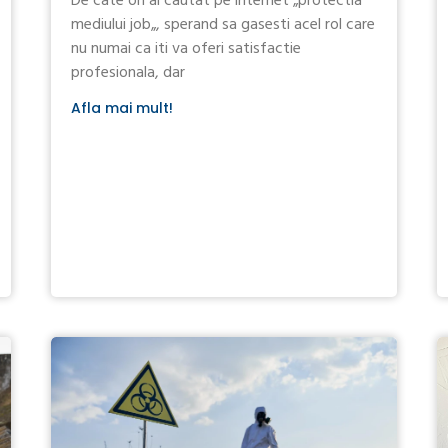
De cate ori ai cautat pe internet „protectia
mediului job„, sperand sa gasesti acel rol care
nu numai ca iti va oferi satisfactie
profesionala, dar
Afla mai mult!