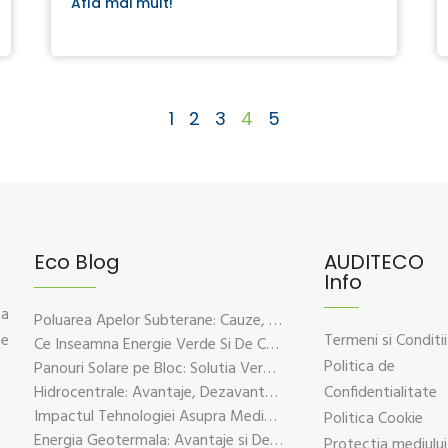
Afla mai mult!
1
2
3
4
5
Eco Blog
AUDITECO
Info
 a
Poluarea Apelor Subterane: Cauze, Efecte Si Solutii De Prevenire
ce
Termeni si Conditii
Ce Inseamna Energie Verde Si De Ce Este Esentiala Pentru Viitorul Planetei
Politica de
Panouri Solare pe Bloc: Solutia Verde Pentru Energie Durabila
Hidrocentrale: Avantaje, Dezavantaje si Impactul Asupra Mediului
Confidentialitate
Impactul Tehnologiei Asupra Mediului – Provocari si Solutii Sustenabile
Politica Cookie
Energia Geotermala: Avantaje si Dezavantaje Explicate pe Intelesul Tuturor
Protectia mediului